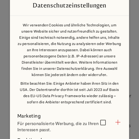
Datenschutzeinstellungen
Interesses der Union oder eines Mitgliedstaates
verarbeitet werden dürfen.
Wir verwenden Cookies und ähnliche Technologien, um
VI. Speicherdauer und Löschung
unsere Website sicher und nutzerfreundlich zu gestalten.
Einige sind technisch notwendig, andere helfen uns, Inhalte
von Daten
zu personalisieren, die Nutzung zu analysieren oder Werbung
an Ihre Interessen anzupassen. Dabei können auch
Wir halten uns an die Grundsätze der
personenbezogene Daten (z.B. IP-Adressen) an unsere
Dienstleister übermittelt werden. Weitere Informationen
Datenminimierung gem. Art. 5 Abs. 1 lit. c) DSGVO
finden Sie in unserer Datenschutzerklärung. Ihre Auswahl
können Sie jederzeit ändern oder widerrufen.
und Speicherbegrenzung gem. Art. 5 Abs. 1 lit. e)
Bitte beachten Sie: Einige Anbieter haben ihren Sitz in den
DSGVO. Wir speichern Ihre personenbezogenen
USA. Der Datentransfer dorthin ist seit Juli 2023 auf Basis
Daten nur so lange, wie dies zur Erreichung der hier
des EU-US Data Privacy Frameworks wieder zulässig –
sofern die Anbieter entsprechend zertifiziert sind.
genannten Zwecke erforderlich ist oder wie es die
vom Gesetzgeber vorgesehenen
Marketing
Für personalisierte Werbung, die zu Ihren
Aufbewahrungsfristen vorsehen. Nach Wegfall des
Interessen passt.
jeweiligen Zwecks bzw. nach Ablauf dieser