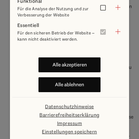
Funktional
Aufbewahrungsfristen, werden die entsprechenden
Für die Analyse der Nutzung und zur
Verbesserung der Website
Daten schnellstmöglich gelöscht.
Essentiell
VII. Externe Links
Für den sicheren Betrieb der Website –
kann nicht deaktiviert werden.
Diese Webseite kann Links zu Webseiten Dritter
bzw. zu anderen Webseiten in unserer
Alle akzeptieren
Verantwortung enthalten. Folgen Sie einem Link zu
einer der Webseiten außerhalb unserer
Alle ablehnen
Verantwortung, beachten Sie bitte, dass diese
Webseiten über ihre eigenen
Datenschutzhinweise
Datenschutzinformationen verfügen. Für diese
Barrierefreiheitserklärung
fremden Webseiten und deren Datenschutzhinweise
Impressum
übernehmen wir keine Verantwortung oder
Einstellungen speichern
Haftung. Überprüfen Sie daher vor Nutzung dieser