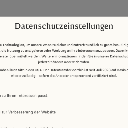
Datenschutzeinstellungen
 Technologien, um unsere Website sicher und nutzerfreundlich zu gestalten. Eini
ren, die Nutzung zu analysieren oder Werbung an Ihre Interessen anzupassen. Dabe
leister übermittelt werden. Weitere Informationen finden Sie in unserer Datenschu
jederzeit ändern oder widerrufen.
 haben ihren Sitz in den USA. Der Datentransfer dorthin ist seit Juli 2023 auf Bas
wieder zulässig – sofern die Anbieter entsprechend zertifiziert sind.
chpartner für bestehen
 zu Ihren Interessen passt.
d zur Verbesserung der Website
terhin mit der gewohnten Servicequalität und steh
Verfügung