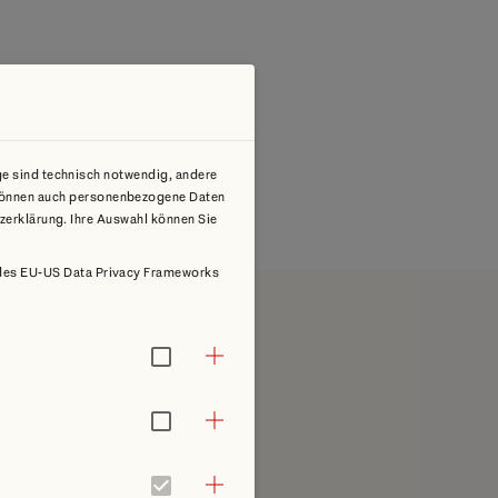
ge sind technisch notwendig, andere
i können auch personenbezogene Daten
tzerklärung. Ihre Auswahl können Sie
is des EU-US Data Privacy Frameworks
de Verträge
en Ihnen jederzeit zur