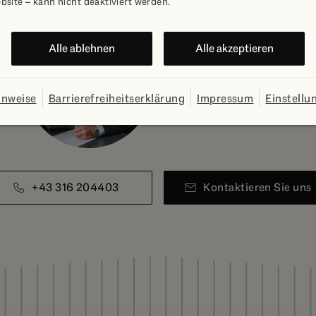
bsite – kann nicht deaktiviert werden.
Alle ablehnen
Alle akzeptieren
Customer Care Team
inweise
Barrierefreiheitserklärung
Impressum
Einstellu
ENGEL & VÖLKERS LIQUIDHO
+43 316 204403
Kontaktieren Sie uns