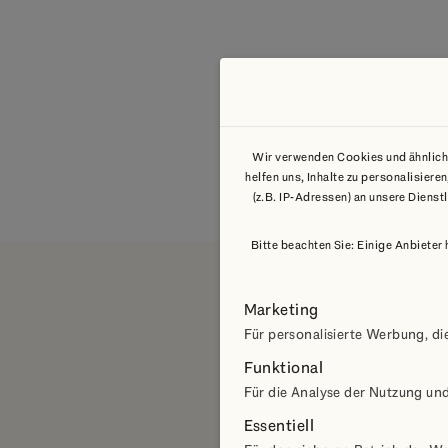
Wir verwenden Cookies und ähnliche
helfen uns, Inhalte zu personalisie
(z.B. IP-Adressen) an unsere Dienst
Bitte beachten Sie: Einige Anbieter
Marketing
Ihr Anspre
Für personalisierte Werbung, die
Funktional
Für die Analyse der Nutzung un
Wir begleiten Sie wei
Essentiell